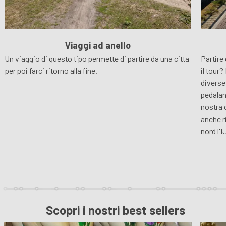
Viaggi ad anello
Un viaggio di questo tipo permette di partire da una citta
Partire 
per poi farci ritorno alla fine.
il tour
diverse
pedalan
nostra 
anche r
nord l'I
Scopri i nostri best sellers