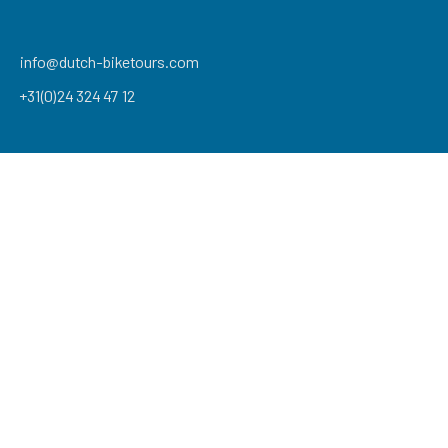
info@dutch-biketours.com
+31(0)24 324 47 12
extraSmallDevice