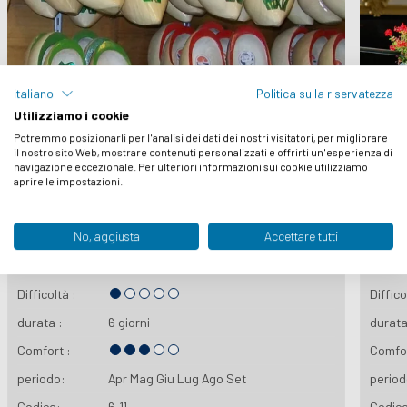
italiano
Politica sulla riservatezza
Utilizziamo i cookie
Potremmo posizionarli per l'analisi dei dati dei nostri visitatori, per migliorare
il nostro sito Web, mostrare contenuti personalizzati e offrirti un'esperienza di
navigazione eccezionale. Per ulteriori informazioni sui cookie utilizziamo
aprire le impostazioni.
No, aggiusta
Accettare tutti
L’Olanda del tempo che fu
Amst
Difficoltà :
Diffico
durata :
6 giorni
durata
Comfort :
Comfor
periodo:
Apr
Mag
Giu
Lug
Ago
Set
period
Codice:
6-11
Codic