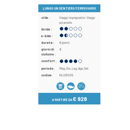
LUNGO UN SENTIERO FERROVIARIO
stile :
Viaggi impegnativi
Viaggi
ad anello
ibride :
e-bike :
durata :
8 giorni
giorni di
6
ciclismo :
comfort :
periodo:
Mag
Giu
Lug
Ago
Set
codice:
NL08005
€ 928
A PARTIRE DA